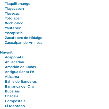
Tlaquiltenango
Tlayacapan
Tlayecac
Totolapan
Xochicalco
Yautepec
Yecapixtla
Zacatepec de Hidalgo
Zacualpan de Amilpas
Nayarit
Acaponeta
Ahuacatlán
Amatlán de Cañas
Antigua Santa Fé
Aticama
Bahía de Banderas
Barranca del Oro
Bucerias
Chacala
Compostela
El Monteón