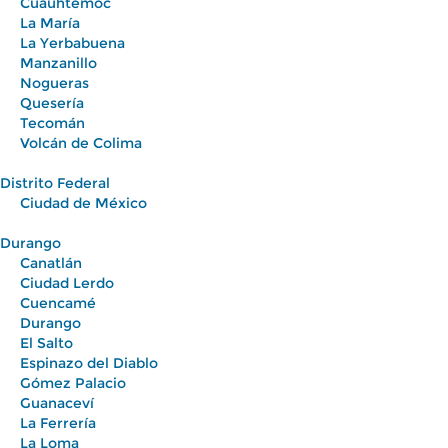
Cuauhtémoc
La María
La Yerbabuena
Manzanillo
Nogueras
Quesería
Tecomán
Volcán de Colima
Distrito Federal
Ciudad de México
Durango
Canatlán
Ciudad Lerdo
Cuencamé
Durango
El Salto
Espinazo del Diablo
Gómez Palacio
Guanaceví
La Ferrería
La Loma