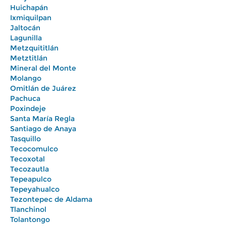
Huichapán
Ixmiquilpan
Jaltocán
Lagunilla
Metzquititlán
Metztitlán
Mineral del Monte
Molango
Omitlán de Juárez
Pachuca
Poxindeje
Santa María Regla
Santiago de Anaya
Tasquillo
Tecocomulco
Tecoxotal
Tecozautla
Tepeapulco
Tepeyahualco
Tezontepec de Aldama
Tlanchinol
Tolantongo