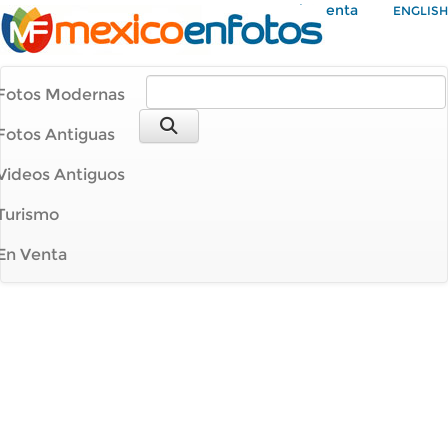
Mi Cuenta
ENGLISH
Fotos Modernas
Fotos Antiguas
Videos Antiguos
Turismo
En Venta