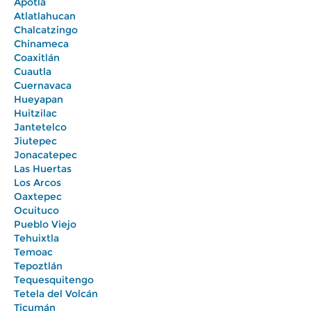
Apotla
Atlatlahucan
Chalcatzingo
Chinameca
Coaxitlán
Cuautla
Cuernavaca
Hueyapan
Huitzilac
Jantetelco
Jiutepec
Jonacatepec
Las Huertas
Los Arcos
Oaxtepec
Ocuituco
Pueblo Viejo
Tehuixtla
Temoac
Tepoztlán
Tequesquitengo
Tetela del Volcán
Ticumán