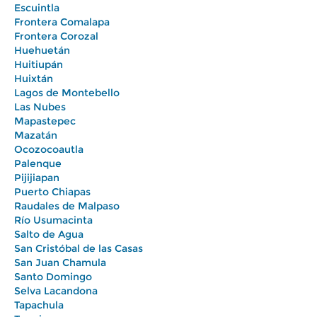
Escuintla
Frontera Comalapa
Frontera Corozal
Huehuetán
Huitiupán
Huixtán
Lagos de Montebello
Las Nubes
Mapastepec
Mazatán
Ocozocoautla
Palenque
Pijijiapan
Puerto Chiapas
Raudales de Malpaso
Río Usumacinta
Salto de Agua
San Cristóbal de las Casas
San Juan Chamula
Santo Domingo
Selva Lacandona
Tapachula