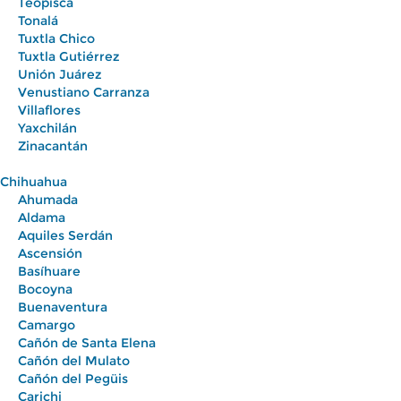
Teopisca
Tonalá
Tuxtla Chico
Tuxtla Gutiérrez
Unión Juárez
Venustiano Carranza
Villaflores
Yaxchilán
Zinacantán
Chihuahua
Ahumada
Aldama
Aquiles Serdán
Ascensión
Basíhuare
Bocoyna
Buenaventura
Camargo
Cañón de Santa Elena
Cañón del Mulato
Cañón del Pegüis
Carichi