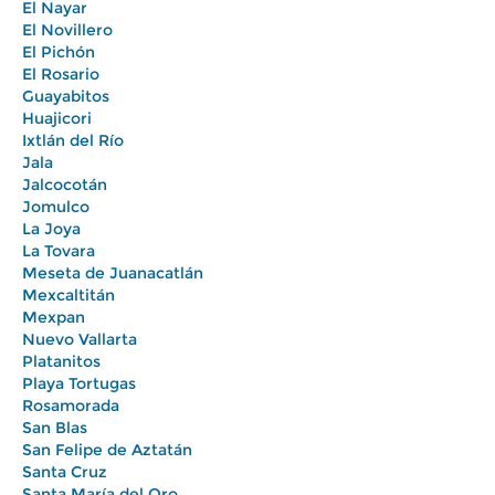
El Nayar
El Novillero
El Pichón
El Rosario
Guayabitos
Huajicori
Ixtlán del Río
Jala
Jalcocotán
Jomulco
La Joya
La Tovara
Meseta de Juanacatlán
Mexcaltitán
Mexpan
Nuevo Vallarta
Platanitos
Playa Tortugas
Rosamorada
San Blas
San Felipe de Aztatán
Santa Cruz
Santa María del Oro