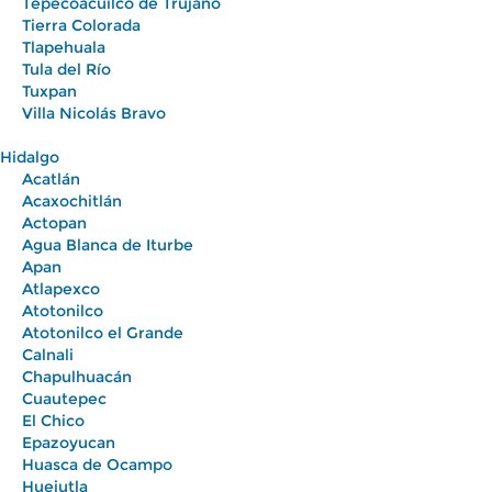
Tepecoacuilco de Trujano
Tierra Colorada
Tlapehuala
Tula del Río
Tuxpan
Villa Nicolás Bravo
Hidalgo
Acatlán
Acaxochitlán
Actopan
Agua Blanca de Iturbe
Apan
Atlapexco
Atotonilco
Atotonilco el Grande
Calnali
Chapulhuacán
Cuautepec
El Chico
Epazoyucan
Huasca de Ocampo
Huejutla