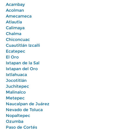
Acambay
Acolman
Amecameca
Atlautla
Calimaya
Chalma
Chiconcuac
Cuautitlán Izcalli
Ecatepec
El Oro
Ixtapan de la Sal
Ixtapan del Oro
Ixtlahuaca
Jocotitlán
Juchitepec
Malinalco
Metepec
Naucalpan de Juárez
Nevado de Toluca
Nopaltepec
Ozumba
Paso de Cortés