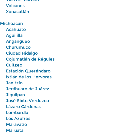
Volcanes
Xonacatlán
Michoacán
Acahuato
Aguililla
Angangueo
Churumuco
Ciudad Hidalgo
Cojumatlán de Régules
Cuitzeo
Estación Queréndaro
Ixtlán de los Hervores
Janitzio
Jeráhuaro de Juárez
Jiquilpan
José Sixto Verduzco
Lázaro Cárdenas
Lombardía
Los Azufres
Maravatío
Maruata