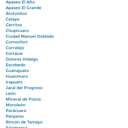
Apaseo El Alto
Apaseo El Grande
Atotonilco
Celaya
Cerritos
Chupícuaro
Ciudad Manuel Doblado
Comonfort
Corralejo
Cortázar
Dolores Hidalgo
Escobedo
Guanajuato
Huanímaro
Irapuato
Jaral del Progreso
León
Mineral de Pozos
Moroleón
Parácuaro
Pénjamo
Rincón de Tamayo
Salamanca