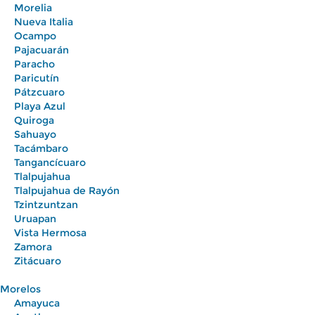
Morelia
Nueva Italia
Ocampo
Pajacuarán
Paracho
Paricutín
Pátzcuaro
Playa Azul
Quiroga
Sahuayo
Tacámbaro
Tangancícuaro
Tlalpujahua
Tlalpujahua de Rayón
Tzintzuntzan
Uruapan
Vista Hermosa
Zamora
Zitácuaro
Morelos
Amayuca