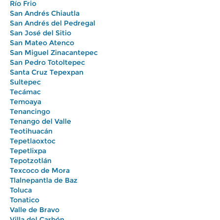
Río Frio
San Andrés Chiautla
San Andrés del Pedregal
San José del Sitio
San Mateo Atenco
San Miguel Zinacantepec
San Pedro Totoltepec
Santa Cruz Tepexpan
Sultepec
Tecámac
Temoaya
Tenancingo
Tenango del Valle
Teotihuacán
Tepetlaoxtoc
Tepetlixpa
Tepotzotlán
Texcoco de Mora
Tlalnepantla de Baz
Toluca
Tonatico
Valle de Bravo
Villa del Carbón