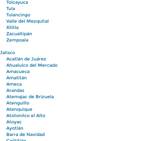
Tolcayuca
Tula
Tulancingo
Valle del Mezquital
Xilitla
Zacualtipán
Zempoala
Jalisco
Acatlán de Juárez
Ahualulco del Mercado
Amacueca
Amatitán
Ameca
Arandas
Atemajac de Brizuela
Atenguillo
Atenquique
Atotonilco el Alto
Atoyac
Ayotlán
Barra de Navidad
Cajititlán