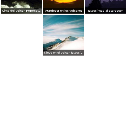
Cima del volcán Popocatépetl
Atardecer en los volcanes
Iztaccíhuatl al atardecer
Nieve en el volcán Iztaccíhuatl