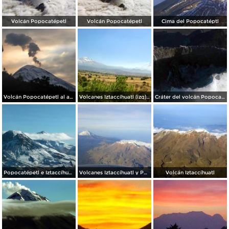
Volcán Popocatépetl
Volcán Popocatépetl
Cima del Popocatéptl
Volcán Popocatépetl al amanecer
Volcanes Iztaccíhuatl (izq) y Popocatépetl (der)
Cráter del volcán Popocatépetl
Popocatépetl e Iztaccíhuatl
Volcanes Iztaccíhuatl y Popocatépetl
Volcán Iztaccíhuatl