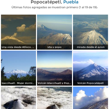
Popocatépetl,
Puebla
Últimas fotos agregadas se muestran primero (1 al 19 de 19):
Una vista desde Atlixco, Pue.
izta y popo
mirada desde el avion
Izaccihuatl . Mujer dormida
Volcán Iztaccíhuatl y Popocatépetl
Volcán Popocatépetl