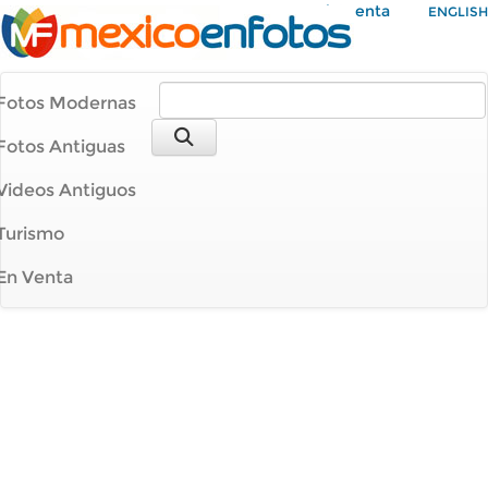
Mi Cuenta
ENGLISH
Fotos Modernas
Fotos Antiguas
Videos Antiguos
Turismo
En Venta