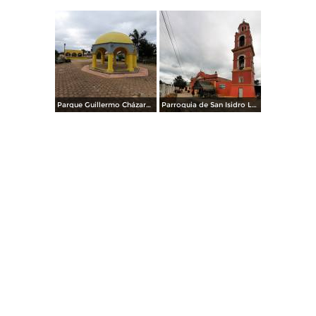
Parque Guillermo Cházaro Lagos
Parroquia de San Isidro Labrador