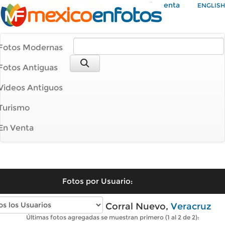
Mi Cuenta
ENGLISH
Fotos Modernas
Fotos Antiguas
Videos Antiguos
Turismo
En Venta
Fotos por Usuario:
Fotos modernas de Corral Nuevo,
Veracruz
Últimas fotos agregadas se muestran primero (1 al 2 de 2):