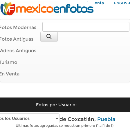
Mi Cuenta
ENGLISH
Fotos Modernas
Fotos Antiguas
Videos Antiguos
Turismo
En Venta
Fotos por Usuario:
Fotos modernas de Coxcatlán,
Puebla
Últimas fotos agregadas se muestran primero (1 al 1 de 1):