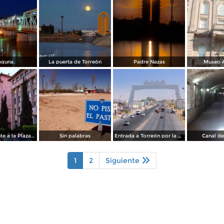
aguna.
La puerta de Torreòn
Padre Nazas
Museo 
Edificios frente a la Plaza de Armas
Sin palabras
Entrada a Torreón por la carretera a Saltillo
Canal de
1
2
Siguiente