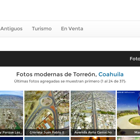
 Antiguos
Turismo
En Venta
Foto
Fotos modernas de Torreón,
Coahuila
Últimas fotos agregadas se muestran primero (1 al 24 de 37):
Ote. Torreon y Parque Las Etnias
Glorieta Juan Pablo II
Avenida Avila Camacho
Ma