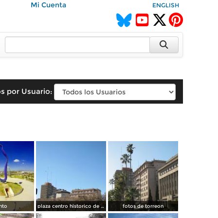
Mi Cuenta
ENGLISH
s por Usuario:
nto
plaza centro historico de torreon
fotos de torreon