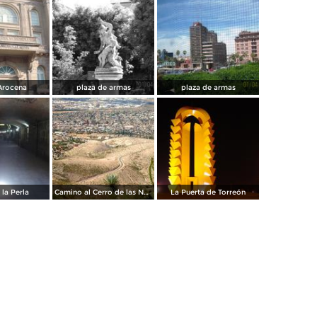
Arocena
plaza de armas
plaza de armas
 la Perla
Camino al Cerro de las Noas
La Puerta de Torreón