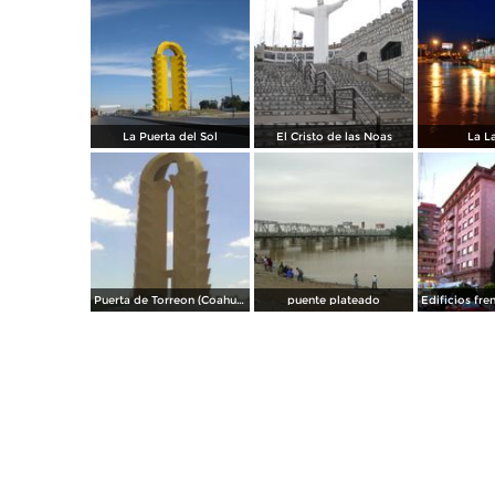
La Puerta del Sol
El Cristo de las Noas
La L
Puerta de Torreon (Coahuila)
puente plateado