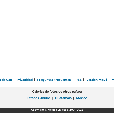
s de Uso
|
Privacidad
|
Preguntas Frecuentes
|
RSS
|
Versión Móvil
|
M
Galerías de fotos de otros países:
Estados Unidos
|
Guatemala
|
México
Copyright © MéxicoEnFotos, 2001-2026