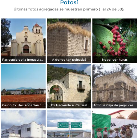
Potosí
Últimas fotos agregadas se muestran primero (1 al 24 de 50):
Parroquia de la Inmaculada Concepción
A donde tan peinada?
Nopal con tunas
Casco Ex Hacienda San Juan del Llano
Ex Hacienda el Carrizal
Antigua Caja de pago casa Barraganeña