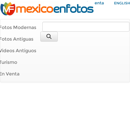
Mi Cuenta
ENGLISH
Fotos Modernas
Fotos Antiguas
Videos Antiguos
Turismo
En Venta