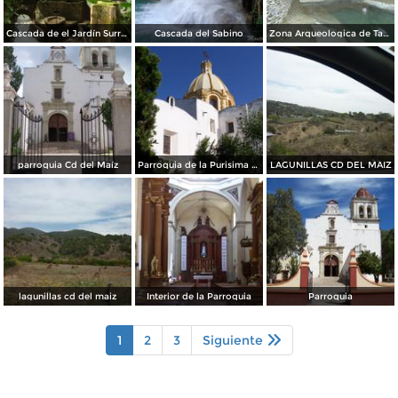
Cascada de el Jardín Surrealista de Edwar James.
Cascada del Sabino
Zona Arqueologica de Tamtok en Tamuin
parroquia Cd del Maíz
Parroquia de la Purisima Concepción
LAGUNILLAS CD DEL MAIZ
lagunillas cd del maiz
Interior de la Parroquia
Parroquia
1
2
3
Siguiente