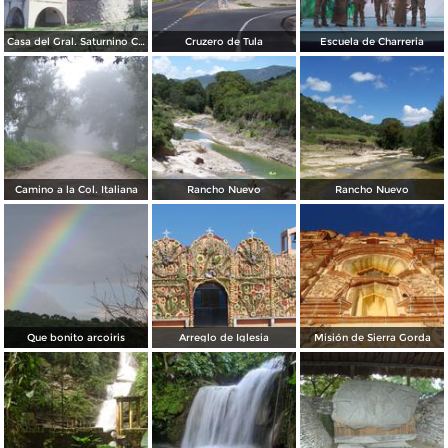
Casa del Gral. Saturnino Cedillo
Cruzero de Tula
Escuela de Charreria
Camino a la Col. Italiana
Rancho Nuevo
Rancho Nuevo
Que bonito arcoiris
Arreglo de Iglesia
Misión de Sierra Gorda