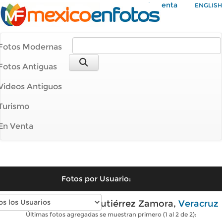
Mi Cuenta
ENGLISH
Fotos Modernas
Fotos Antiguas
Videos Antiguos
Turismo
En Venta
Fotos por Usuario:
Fotos modernas de Gutiérrez Zamora,
Veracruz
Últimas fotos agregadas se muestran primero (1 al 2 de 2):