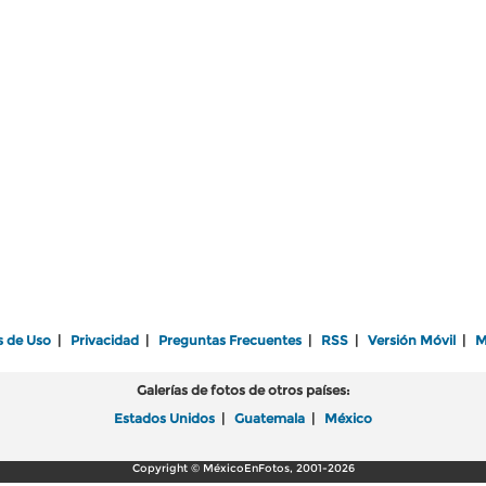
s de Uso
|
Privacidad
|
Preguntas Frecuentes
|
RSS
|
Versión Móvil
|
M
Galerías de fotos de otros países:
Estados Unidos
|
Guatemala
|
México
Copyright © MéxicoEnFotos, 2001-2026