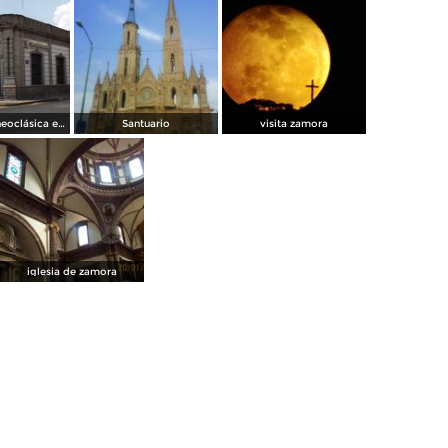
Arquitectura neoclásica en el centro de la ciudad. Abril/2015
Santuario
visita zamora
iglesia de zamora