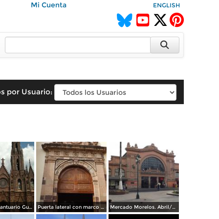
Mi Cuenta
ENGLISH
s por Usuario:
Fachada del Santuario Guadalupano, estilo gótico. Abril/2015
Puerta lateral con marco en cantera rosa de la Catedral. Abril/2015
Mercado Morelos. Abril/2015