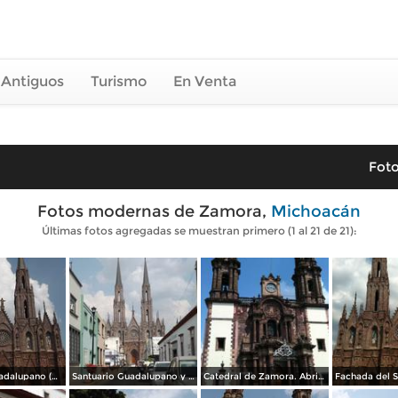
 Antiguos
Turismo
En Venta
Foto
Fotos modernas de Zamora,
Michoacán
Últimas fotos agregadas se muestran primero (1 al 21 de 21):
Santuario Guadalupano (Catedral). Abril/2015
Santuario Guadalupano y calle Cazares. Abril/2015
Catedral de Zamora. Abril/2015