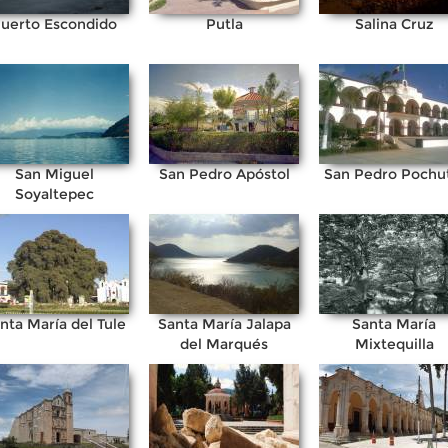
uerto Escondido
Putla
Salina Cruz
San Miguel
San Pedro Apóstol
San Pedro Pochu
Soyaltepec
nta María del Tule
Santa María Jalapa
Santa María
del Marqués
Mixtequilla