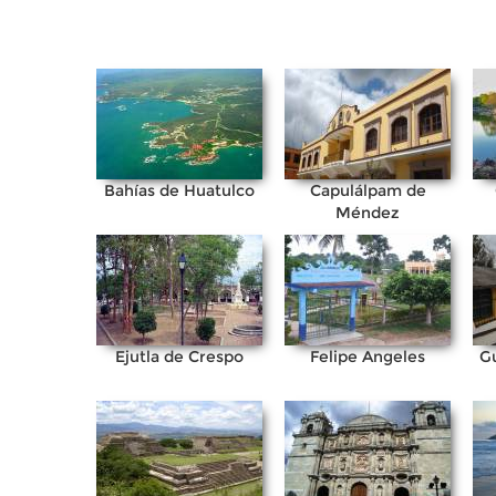
Bahías de Huatulco
Capulálpam de
Méndez
Ejutla de Crespo
Felipe Angeles
G