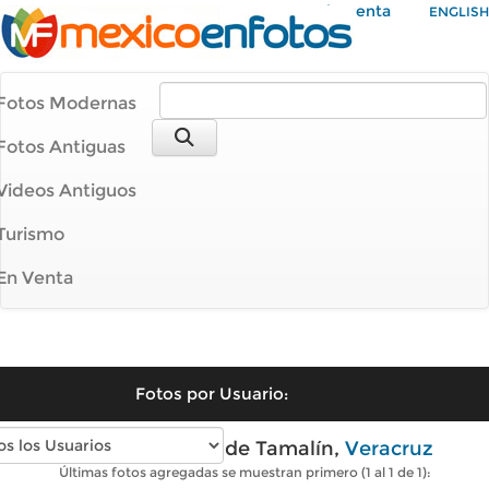
Mi Cuenta
ENGLISH
Fotos Modernas
Fotos Antiguas
Videos Antiguos
Turismo
En Venta
Fotos por Usuario:
Fotos modernas de Tamalín,
Veracruz
Últimas fotos agregadas se muestran primero (1 al 1 de 1):