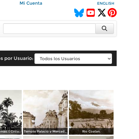
Mi Cuenta
ENGLISH
s por Usuario:
La Plaza de Armas. ( Circulada el 23 de Octubre de 1936 ).
Templo Palacio y Mercado.
Rio Coatan.