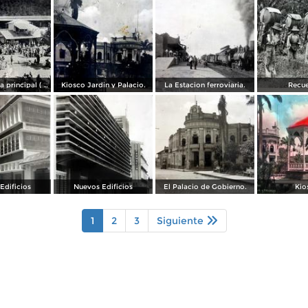
Fuente y plaza principal ( Circulada el 4 de Noviembre de 1935 ).
Kiosco Jardin y Palacio.
La Estacion ferroviaria.
Recue
Edificios
Nuevos Edificios
El Palacio de Gobierno.
Kio
1
2
3
Siguiente