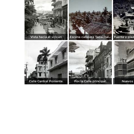
Vista hacia el volcán
Escena callejera Tapachula, Chiapas .
Calle Central Poniente.
Por la Calle principal.
Nuevos 