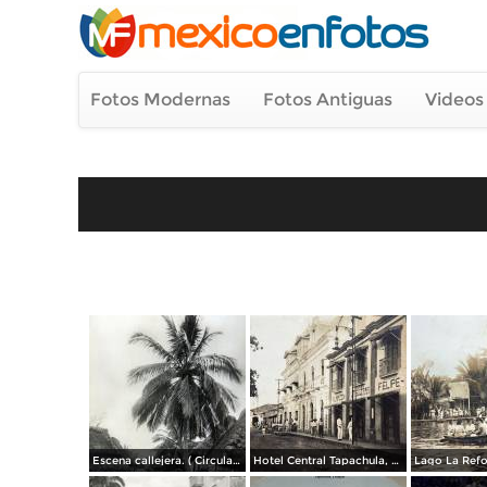
Fotos Modernas
Fotos Antiguas
Videos
Escena callejera. ( Circulada el 30 de Noviembre de 1935 ).
Hotel Central Tapachula, Chiapas ( Circulada el 24 de Junio de 1922 ).