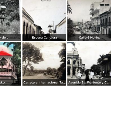
rdo .
Escena Callejera
Calle 6 Norte.
sko
Carretera Internacional Tapachula-Talisman
Avenida 3a. Poniente y Calle 6a. Norte ()