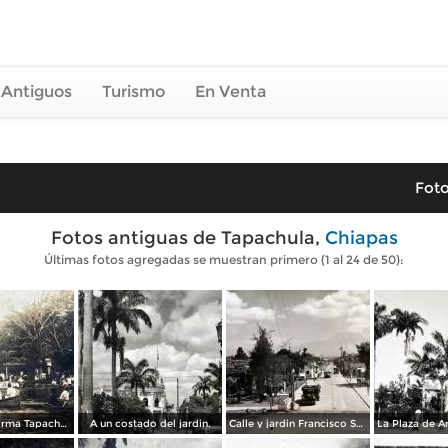
 Antiguos
Turismo
En Venta
Foto
Fotos antiguas de Tapachula,
Chiapas
Últimas fotos agregadas se muestran primero (1 al 24 de 50):
Lago La Reforma Tapachula, Chiapas ( Circulada el 24 de Junio de 1922 ).
A un costado del jardin.
Calle y jardin Francisco Sarabia.