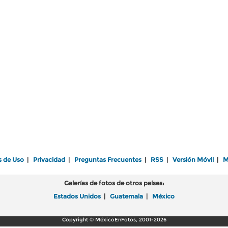
s de Uso
|
Privacidad
|
Preguntas Frecuentes
|
RSS
|
Versión Móvil
|
M
Galerías de fotos de otros países:
Estados Unidos
|
Guatemala
|
México
Copyright © MéxicoEnFotos, 2001-2026