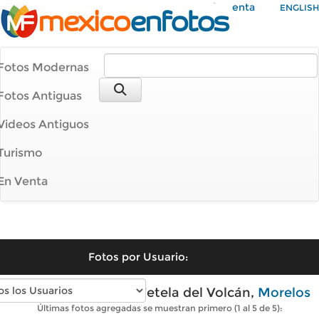
Mi Cuenta
ENGLISH
Fotos Modernas
Fotos Antiguas
Videos Antiguos
Turismo
En Venta
Fotos por Usuario:
Fotos modernas de Tetela del Volcán,
Morelos
Últimas fotos agregadas se muestran primero (1 al 5 de 5):