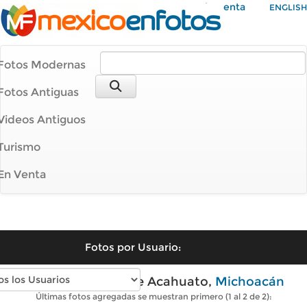
Mi Cuenta
ENGLISH
Fotos Modernas
Fotos Antiguas
Videos Antiguos
Turismo
En Venta
Fotos por Usuario:
Fotos modernas de Acahuato,
Michoacán
Últimas fotos agregadas se muestran primero (1 al 2 de 2):