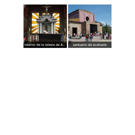
interior de la iglesia de Acahuato
santuario de acahuato