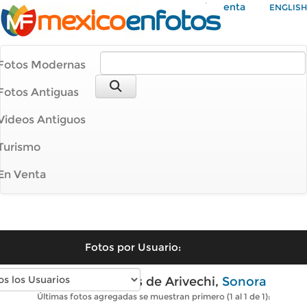
Mi Cuenta
ENGLISH
Fotos Modernas
Fotos Antiguas
Videos Antiguos
Turismo
En Venta
Fotos por Usuario:
Fotos modernas de Arivechi,
Sonora
Últimas fotos agregadas se muestran primero (1 al 1 de 1):