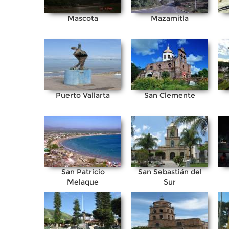
Mascota
Mazamitla
Puerto Vallarta
San Clemente
San Patricio
San Sebastián del
Melaque
Sur