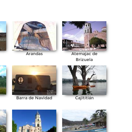
Arandas
Atemajac de
Brizuela
Barra de Navidad
Cajititlán