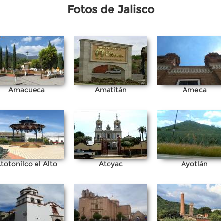
Fotos de Jalisco
Amacueca
Amatitán
Ameca
totonilco el Alto
Atoyac
Ayotlán