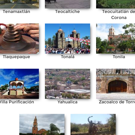
Tenamaxtlán
Teocaltiche
Teocuitatlán d
Corona
Tlaquepaque
Tonalá
Tonila
Villa Purificación
Yahualica
Zacoalco de Torr