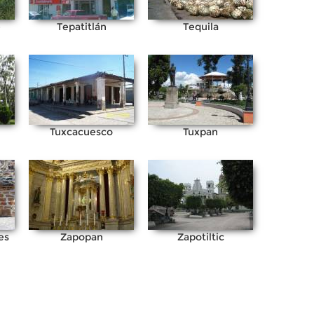
e
Tepatitlán
Tequila
Tuxcacuesco
Tuxpan
es
Zapopan
Zapotiltic