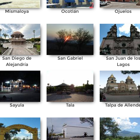
Mismaloya
Ocotlán
Ojuelos
San Diego de
San Gabriel
San Juan de lo
Alejandría
Lagos
Sayula
Tala
Talpa de Allend