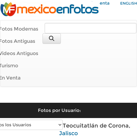
Mi Cuenta
ENGLISH
Fotos Modernas
Fotos Antiguas
Videos Antiguos
Turismo
En Venta
Fotos por Usuario:
Fotos modernas de Teocuitatlán de Corona,
Jalisco