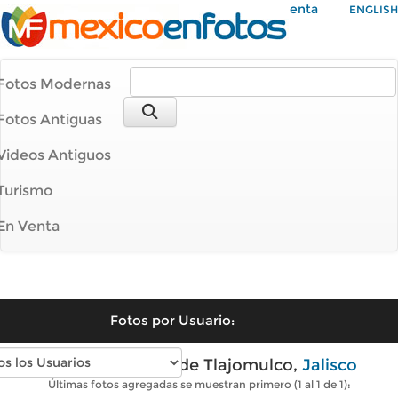
Mi Cuenta
ENGLISH
Fotos Modernas
Fotos Antiguas
Videos Antiguos
Turismo
En Venta
Fotos por Usuario:
Fotos modernas de Tlajomulco,
Jalisco
Últimas fotos agregadas se muestran primero (1 al 1 de 1):