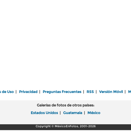
s de Uso
|
Privacidad
|
Preguntas Frecuentes
|
RSS
|
Versión Móvil
|
M
Galerías de fotos de otros países:
Estados Unidos
|
Guatemala
|
México
Copyright © MéxicoEnFotos, 2001-2026