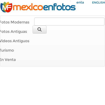
Mi Cuenta
ENGLISH
Fotos Modernas
Fotos Antiguas
Videos Antiguos
Turismo
En Venta