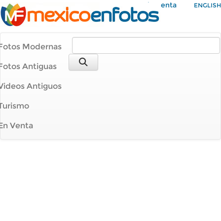
Mi Cuenta
ENGLISH
Fotos Modernas
Fotos Antiguas
Videos Antiguos
Turismo
En Venta