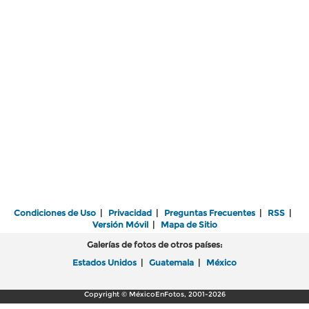
Condiciones de Uso
|
Privacidad
|
Preguntas Frecuentes
|
RSS
|
Versión Móvil
|
Mapa de Sitio
Galerías de fotos de otros países:
Estados Unidos
|
Guatemala
|
México
Copyright © MéxicoEnFotos, 2001-2026