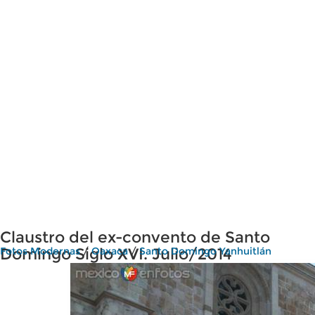
Claustro del ex-convento de Santo
Domingo Siglo XVI. Julio/2014
Fotos Modernas
/
Oaxaca
/
Santo Domingo Yanhuitlán