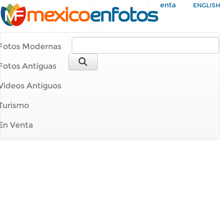
Mi Cuenta
ENGLISH
Fotos Modernas
Fotos Antiguas
Videos Antiguos
Turismo
En Venta