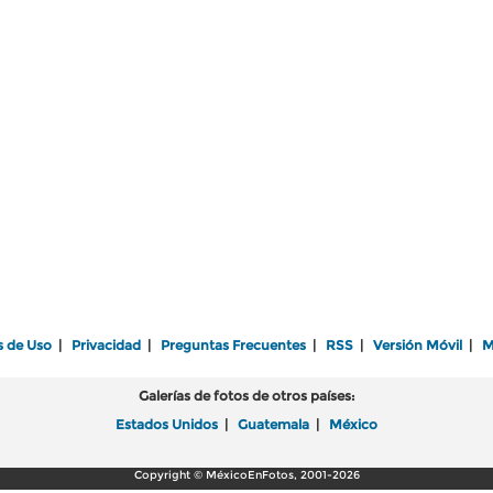
s de Uso
|
Privacidad
|
Preguntas Frecuentes
|
RSS
|
Versión Móvil
|
M
Galerías de fotos de otros países:
Estados Unidos
|
Guatemala
|
México
Copyright © MéxicoEnFotos, 2001-2026