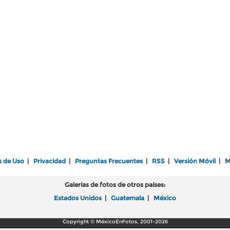
s de Uso
|
Privacidad
|
Preguntas Frecuentes
|
RSS
|
Versión Móvil
|
M
Galerías de fotos de otros países:
Estados Unidos
|
Guatemala
|
México
Copyright © MéxicoEnFotos, 2001-2026