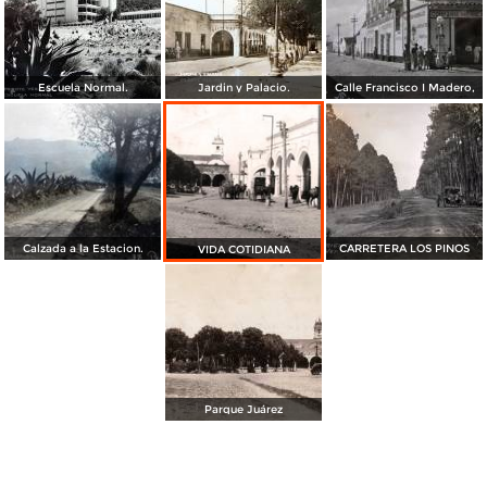
Escuela Normal.
Jardin y Palacio.
Calle Francisco I Madero,
Calzada a la Estacion.
CARRETERA LOS PINOS
VIDA COTIDIANA
Parque Juárez