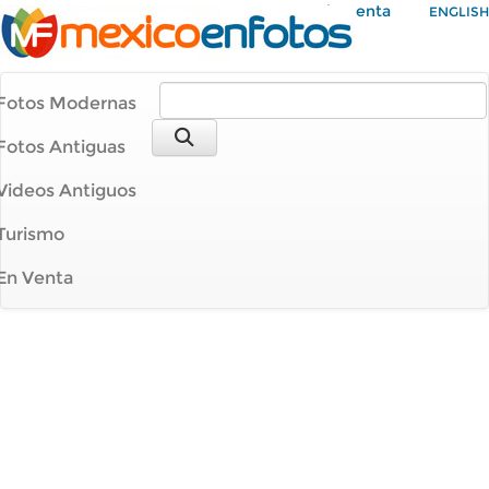
Mi Cuenta
ENGLISH
Fotos Modernas
Fotos Antiguas
Videos Antiguos
Turismo
En Venta