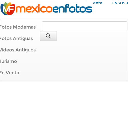
Mi Cuenta
ENGLISH
Fotos Modernas
Fotos Antiguas
Videos Antiguos
Turismo
En Venta