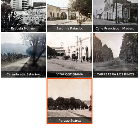
Escuela Normal.
Jardin y Palacio.
Calle Francisco I Madero,
Calzada a la Estacion.
VIDA COTIDIANA
CARRETERA LOS PINOS
Parque Juárez