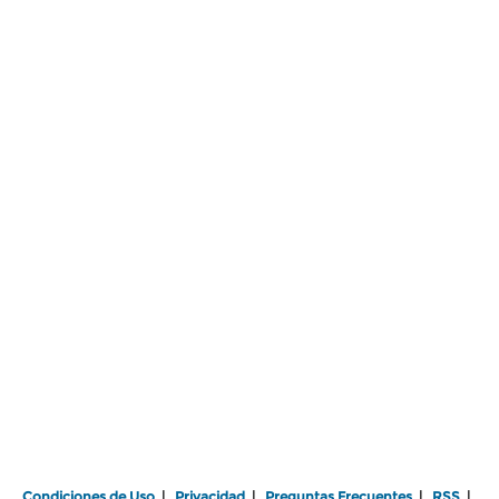
Condiciones de Uso
|
Privacidad
|
Preguntas Frecuentes
|
RSS
|