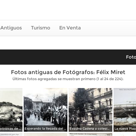
 Antiguos
Turismo
En Venta
Foto
Fotos antiguas de Fotógrafos: Félix Miret
Últimas fotos agregadas se muestran primero (1 al 24 de 224):
Ruinas Arqueologicas de Teotihuacan por el Fotógrafo Felix Miret. ( Circulada el 27 de Diciembre de 1911 ).
Esperando la llegada del Sr. Presidente Francisco I. Madero el 7 de junio de 1911 en la Estación Colonia
Esquina Cadena y colegio de ninas por el Fotógrafo Félix Miret.