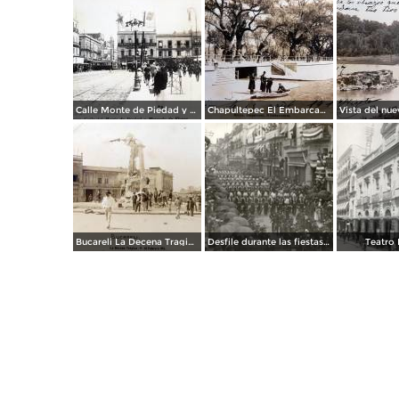
Calle Monte de Piedad y mercado de flores por el fotografo Felix Miret.
Chapultepec El Embarcadero por el Fotógrafo Felix Miret. ( Circulada el 13 de Agosto de 1913 ).
Bucareli La Decena Tragica ( Del 9 al 18 de Febrero de 1913 ) Un aspecto de La Cd despues del bombardeo.
Desfile durante las fiestas de Primer Centenario de la Independencia (1910)
Teatro 