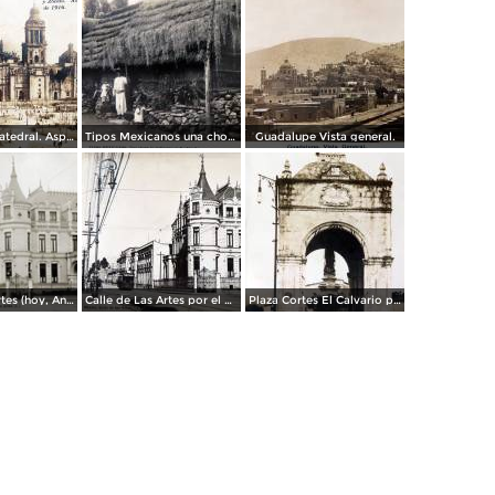
Zocalo y La Catedral. Aspecto ( En Febrero de 1916 ).
Tipos Mexicanos una choza de indigenas de Xochimilco por el Fotógrafo Félix Miret.
Guadalupe Vista general.
Calle de las Artes (hoy, Antonio Caso)
Calle de Las Artes por el Fotógrafo Félix Miret.
Plaza Cortes El Calvario por el Fotógrafo Félix Miret.