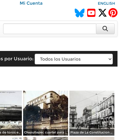
Mi Cuenta
ENGLISH
s por Usuario:
La nueva Plaza de toros en construccion por el Fotógrafo Félix Miret.
Chapultepec cuartel para la guardia presidencial por el Fotógrafo Felix Miret ( Circulada el 28 de Agosto de 1913 ).
Plaza de La Constitucion y Portal de mercaderes por el fotografo Felix Miret.