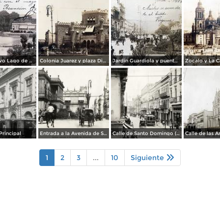
Vista del nuevo Lago de Chapultepec por el Fotógrafo Felix Miret. ( Circulada el 6 de Octubre de 1917 ).
Colonia Juarez y plaza Dinamarca por el Fotógrafos Félix Miret. ( Circulada el 13 de Enero de 1915 ).
Jardin Guardiola y puente de San Francisco por el Fotógrafo Félix Miret.( Circulada el 2 de Julio de 1908 ).
Principal
Entrada a la Avenida de San Francisco (hoy Francisco I. Madero)
Calle de Santo Domingo (hoy, República de Brasil) y Calle Donceles
1
2
3
...
10
Siguiente