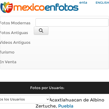
Mi Cuenta
ENGLISH
Fotos Modernas
Fotos Antiguas
Videos Antiguos
Turismo
En Venta
Fotos por Usuario:
Fotos modernas de Acaxtlahuacan de Albino
Zertuche,
Puebla