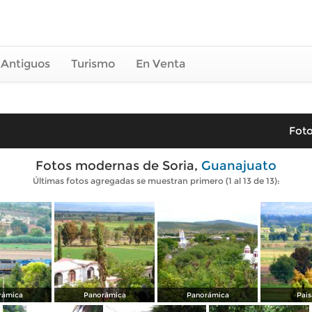
 Antiguos
Turismo
En Venta
Foto
Fotos modernas de Soria,
Guanajuato
Últimas fotos agregadas se muestran primero (1 al 13 de 13):
rámica
Panorámica
Panorámica
Pais