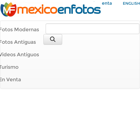
Mi Cuenta
ENGLISH
Fotos Modernas
Fotos Antiguas
Videos Antiguos
Turismo
En Venta