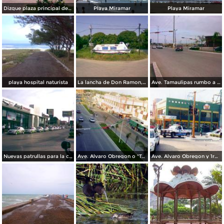
Dizque plaza principal de cd.madero
Playa Miramar
Playa Miramar
playa hospital naturista
La lancha de Don Ramon, dijo cruzo el canal de la Mancha a nado
Ave. Tamaulipas rumbo a la playa Miramar
Nuevas patrullas para la ciudad, aun en la agencia en la Ave.Obregon
Ave. Alvaro Obregon o "Tampico-Playa" como tambien se le conoce
Ave. Alvaro Obregon y 1ro de Mayo