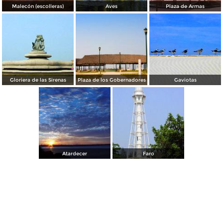
Malecón (escolleras)
Aves
Plaza de Armas
Gloriera de las Sirenas
Plaza de los Gobernadores
Gaviotas
Atardecer
Faro