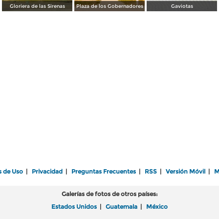
Gloriera de las Sirenas
Plaza de los Gobernadores
Gaviotas
s de Uso
|
Privacidad
|
Preguntas Frecuentes
|
RSS
|
Versión Móvil
|
M
Galerías de fotos de otros países:
Estados Unidos
|
Guatemala
|
México