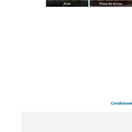
Aves
Plaza de Armas
Condicione