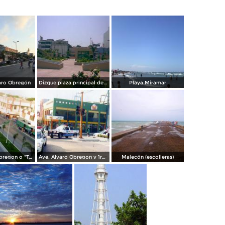
aro Obregón
Dizque plaza principal de cd.madero
Playa Miramar
Ave. Alvaro Obregon o "Tampico-Playa" como tambien se le conoce
Ave. Alvaro Obregon y 1ro de Mayo
Malecón (escolleras)