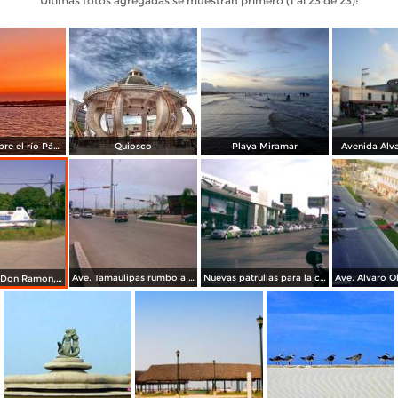
Últimas fotos agregadas se muestran primero (1 al 23 de 23):
Atardecer sobre el río Pánuco
Quiosco
Playa Miramar
Avenida Álv
Ave. Tamaulipas rumbo a la playa Miramar
Nuevas patrullas para la ciudad, aun en la agencia en la Ave.Obregon
La lancha de Don Ramon, dijo cruzo el canal de la Mancha a nado