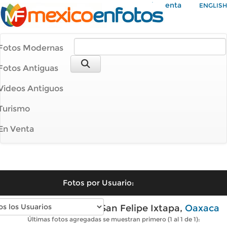
Mi Cuenta
ENGLISH
Fotos Modernas
Fotos Antiguas
Videos Antiguos
Turismo
En Venta
Fotos por Usuario:
Fotos modernas de San Felipe Ixtapa,
Oaxaca
Últimas fotos agregadas se muestran primero (1 al 1 de 1):