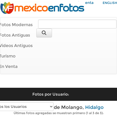
Mi Cuenta
ENGLISH
Fotos Modernas
Fotos Antiguas
Videos Antiguos
Turismo
En Venta
Fotos por Usuario:
Fotos modernas de Molango,
Hidalgo
Últimas fotos agregadas se muestran primero (1 al 3 de 3):