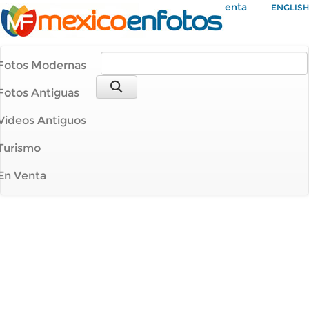
Mi Cuenta
ENGLISH
Fotos Modernas
Fotos Antiguas
Videos Antiguos
Turismo
En Venta