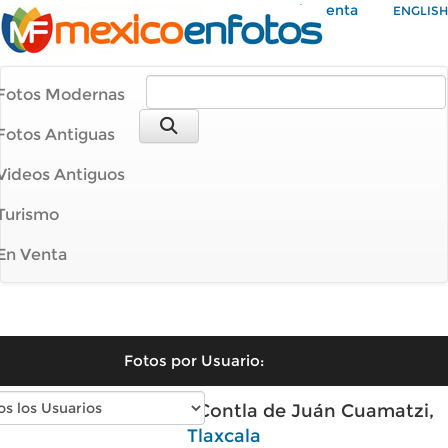
Mi Cuenta
ENGLISH
Fotos Modernas
Fotos Antiguas
Videos Antiguos
Turismo
En Venta
Fotos por Usuario:
Fotos modernas de Contla de Juán Cuamatzi,
Tlaxcala