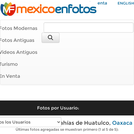
Mi Cuenta
ENGLISH
Fotos Modernas
Fotos Antiguas
Videos Antiguos
Turismo
En Venta
Fotos por Usuario:
Fotos modernas de Bahías de Huatulco,
Oaxaca
Últimas fotos agregadas se muestran primero (1 al 5 de 5):