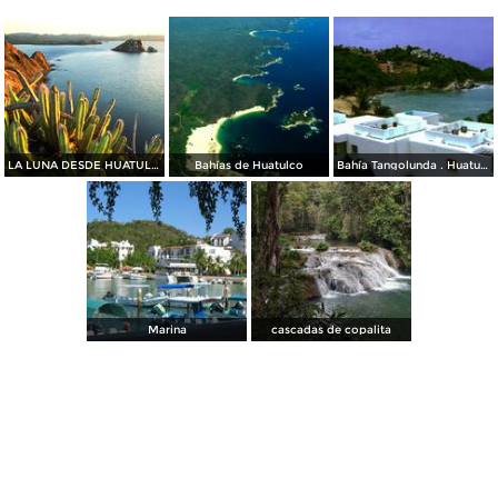
LA LUNA DESDE HUATULCO
Bahías de Huatulco
Bahía Tangolunda . Huatulco, Oaxaca
Marina
cascadas de copalita