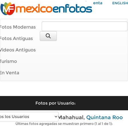
Mi Cuenta
ENGLISH
Fotos Modernas
Fotos Antiguas
Videos Antiguos
Turismo
En Venta
Fotos por Usuario:
Fotos modernas de Mahahual,
Quintana Roo
Últimas fotos agregadas se muestran primero (1 al 1 de 1):