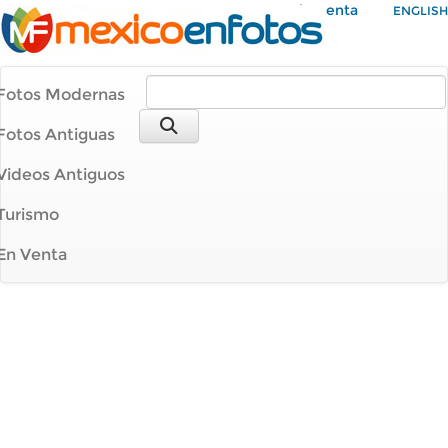
Mi Cuenta
ENGLISH
Fotos Modernas
Fotos Antiguas
Videos Antiguos
Turismo
En Venta