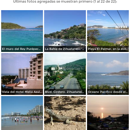
Últimas fotos agregadas se muestran primero (1 al 22 de 22):
El muro del Rey Purépecha Caltzontzin en la playa Las Gatas de Zihuatanejo, Guerrero. Agosto/2018
La Bahía de Zihuatanejo, Guerrero. Agosto/2018
Playa El Palmar, en la zona hotelera de Zihuatanejo.
Vista del Hotel Meliá Azul Ixtapa, Gro. 2008
Blvd. Costero. Zihuatanejo, Guerrero
Oceano Pacífico desde el Hotel Gran Melia Azul Ixtapa.