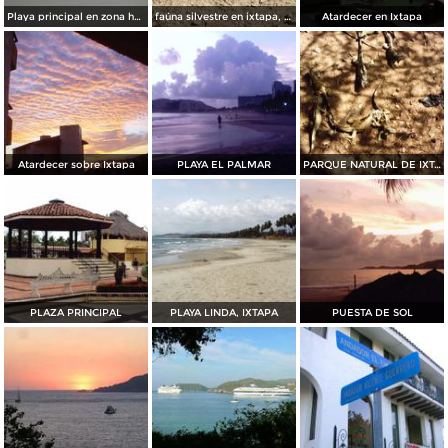
Playa principal en zona hotelera 1 de ixtapa
faúna silvestre en ixtapa, iguana
Atardecer en Ixtapa
Atardecer sobre Ixtapa
PLAYA EL PALMAR
PARQUE NATURAL DE IXTAPA
PLAZA PRINCIPAL
PLAYA LINDA, IXTAPA
PUESTA DE SOL