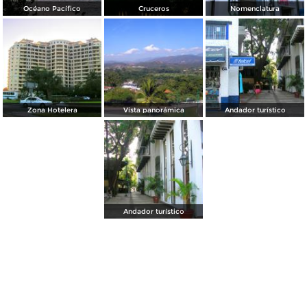
Océano Pacífico
Cruceros
Nomenclatura
Zona Hotelera
Vista panorámica
Andador turístico
Andador turístico