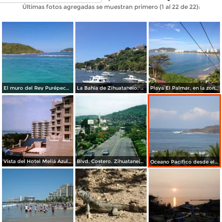
Últimas fotos agregadas se muestran primero (1 al 22 de 22):
El muro del Rey Purépecha Caltzontzin en la playa Las Gatas de Zihuatanejo, Guerrero. Agosto/2018
La Bahía de Zihuatanejo, Guerrero. Agosto/2018
Playa El Palmar, en la zona hotelera de Zihuatanejo.
Vista del Hotel Meliá Azul Ixtapa, Gro. 2008
Blvd. Costero. Zihuatanejo, Guerrero
Oceano Pacífico desde el Hotel Gran Melia Azul Ixtapa.