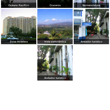
Océano Pacífico
Cruceros
Nomenclatura
Zona Hotelera
Vista panorámica
Andador turístico
Andador turístico