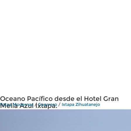
Oceano Pacífico desde el Hotel Gran
Melia Azul Ixtapa.
Fotos Modernas
/
Guerrero
/
Ixtapa Zihuatanejo