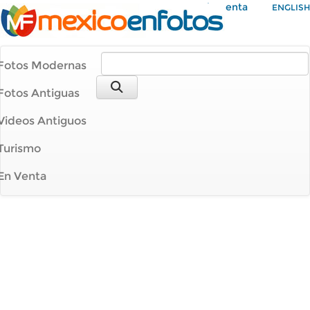
Mi Cuenta
ENGLISH
Fotos Modernas
Fotos Antiguas
Videos Antiguos
Turismo
En Venta