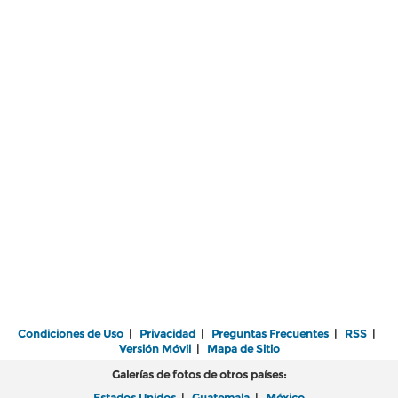
Condiciones de Uso
|
Privacidad
|
Preguntas Frecuentes
|
RSS
|
Versión Móvil
|
Mapa de Sitio
Galerías de fotos de otros países:
Estados Unidos
|
Guatemala
|
México