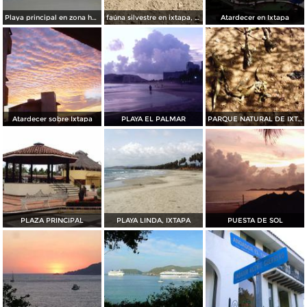
Playa principal en zona hotelera 1 de ixtapa
faúna silvestre en ixtapa, iguana
Atardecer en Ixtapa
Atardecer sobre Ixtapa
PLAYA EL PALMAR
PARQUE NATURAL DE IXTAPA
PLAZA PRINCIPAL
PLAYA LINDA, IXTAPA
PUESTA DE SOL