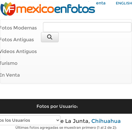
Mi Cuenta
ENGLISH
Fotos Modernas
Fotos Antiguas
Videos Antiguos
Turismo
En Venta
Fotos por Usuario:
Fotos modernas de La Junta,
Chihuahua
Últimas fotos agregadas se muestran primero (1 al 2 de 2):