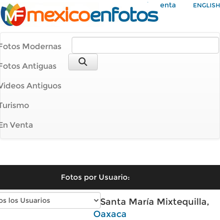
Mi Cuenta
ENGLISH
Fotos Modernas
Fotos Antiguas
Videos Antiguos
Turismo
En Venta
Fotos por Usuario:
Fotos modernas de Santa María Mixtequilla,
Oaxaca