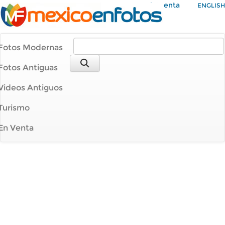
Mi Cuenta
ENGLISH
Fotos Modernas
Fotos Antiguas
Videos Antiguos
Turismo
En Venta