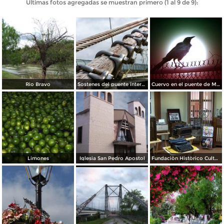
Últimas fotos agregadas se muestran primero (1 al 9 de 9):
Rio Bravo
Sostenes del puente internacional
Cuervo en el puente de Mèxico
Limones
Iglesia San Pedro Apostol
Fundaciòn Històrico Cultural San Pedro de Roma