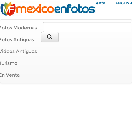
Mi Cuenta
ENGLISH
Fotos Modernas
Fotos Antiguas
Videos Antiguos
Turismo
En Venta