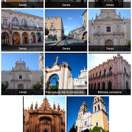
Jerez
Jerez
Jerez
Jerez
Jerez
Jerez
Jerez
Parroquia de la inmaculada
Belleza jerezana