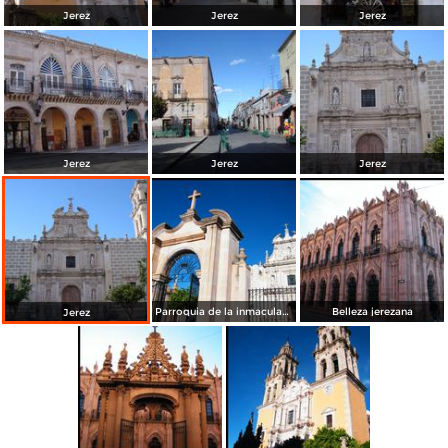
Jerez
Jerez
Jerez
Jerez
Jerez
Jerez
Parroquia de la inmaculada
Belleza jerezana
Jerez