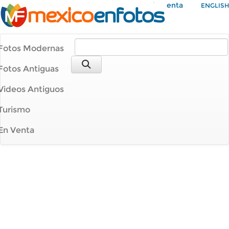
Mi Cuenta
ENGLISH
Fotos Modernas
Fotos Antiguas
Videos Antiguos
Turismo
En Venta