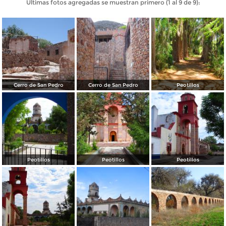
Últimas fotos agregadas se muestran primero (1 al 9 de 9):
Cerro de San Pedro
Cerro de San Pedro
Peotillos
Peotillos
Peotillos
Peotillos