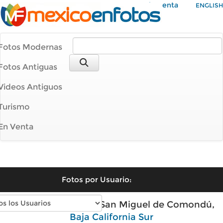
Mi Cuenta
ENGLISH
Fotos Modernas
Fotos Antiguas
Videos Antiguos
Turismo
En Venta
Fotos por Usuario:
Fotos modernas de San Miguel de Comondú,
Baja California Sur