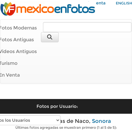
Mi Cuenta
ENGLISH
Fotos Modernas
Fotos Antiguas
Videos Antiguos
Turismo
En Venta
Fotos por Usuario:
Fotos modernas de Naco,
Sonora
Últimas fotos agregadas se muestran primero (1 al 5 de 5):