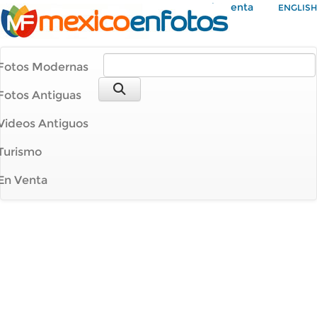
Mi Cuenta
ENGLISH
Fotos Modernas
Fotos Antiguas
Videos Antiguos
Turismo
En Venta