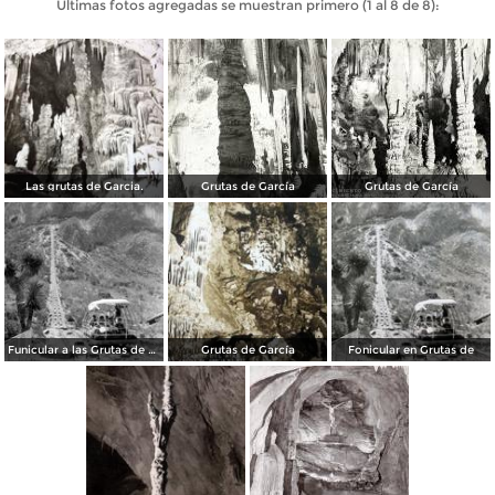
Últimas fotos agregadas se muestran primero (1 al 8 de 8):
Las grutas de Garcia.
Grutas de García
Grutas de García
Funicular a las Grutas de García
Grutas de García
Fonicular en Grutas de